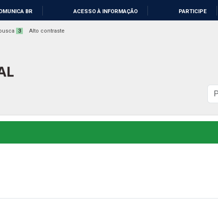
OMUNICA BR
ACESSO À INFORMAÇÃO
PARTICIPE
a busca
3
Alto contraste
B
n
s