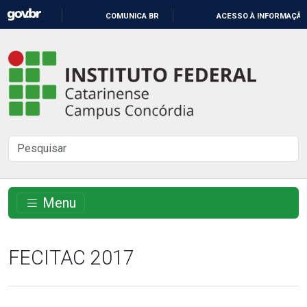
IR
COMUNICA BR
ACESSO À INFORMAÇÃO
PARA
O
Instituto
CONTEÚDO
Federal
Catarinense
-
Buscar
Campus
no
Concórdia
site
Menu
FECITAC 2017