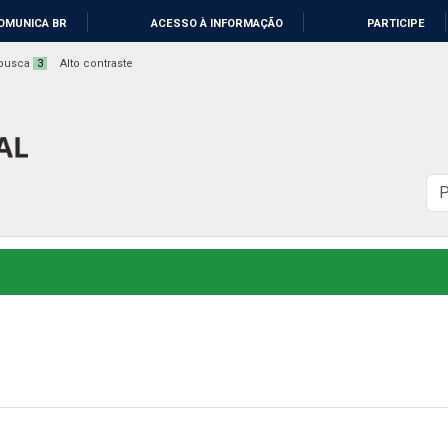
OMUNICA BR
ACESSO À INFORMAÇÃO
PARTICIPE
a busca
3
Alto contraste
B
n
s