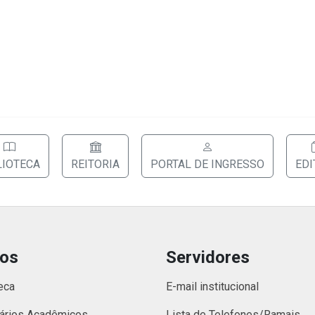
LIOTECA
REITORIA
PORTAL DE INGRESSO
EDI
nos
Servidores
eca
E-mail institucional
ários Acadêmicos
Lista de Telefones/Ramais